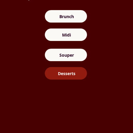
Brunch
Midi
Souper
Desserts