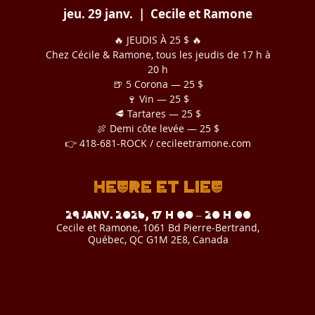
jeu. 29 janv.
  |  
Cecile et Ramone
🔥 JEUDIS À 25 $ 🔥
Chez Cécile & Ramone, tous les jeudis de 17 h à
20 h
🍺 5 Corona — 25 $
🍷 Vin — 25 $
🥩 Tartares — 25 $
🍖 Demi côte levée — 25 $
👉 418-681-ROCK / cecileetramone.com
Heure et lieu
29 janv. 2026, 17 h 00 – 20 h 00
Cecile et Ramone, 1061 Bd Pierre-Bertrand,
Québec, QC G1M 2E8, Canada