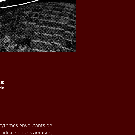
AE
da
 rythmes envoûtants de 
e idéale pour s'amuser, 