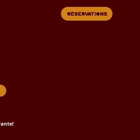
Réservations
o
rante!