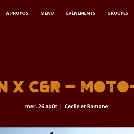
À PROPOS
MENU
ÉVÉNEMENTS
GROUPES
N x C&R - MOT
mer. 26 août
  |  
Cecile et Ramone