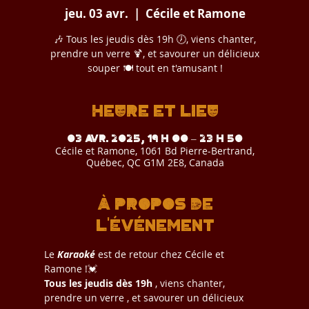
jeu. 03 avr.
  |  
Cécile et Ramone
🎶 Tous les jeudis dès 19h 🕖, viens chanter,
prendre un verre 🍹, et savourer un délicieux
souper 🍽️ tout en t'amusant !
Heure et lieu
03 avr. 2025, 19 h 00 – 23 h 50
Cécile et Ramone, 1061 Bd Pierre-Bertrand,
Québec, QC G1M 2E8, Canada
À propos de
l'événement
Le 
Karaoké
 est de retour chez Cécile et 
Ramone !💓
Tous les jeudis dès 19h
 , viens chanter, 
prendre un verre , et savourer un délicieux 