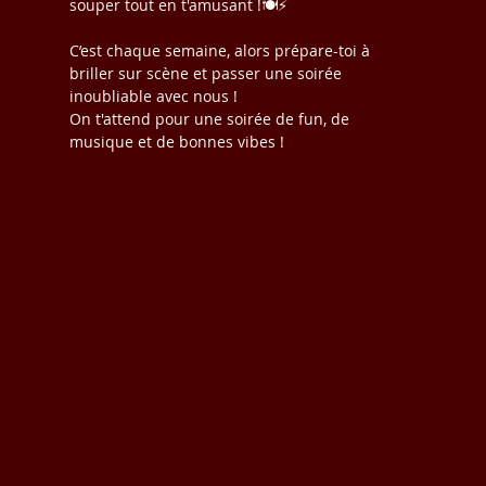
souper tout en t'amusant !🍽️⚡️
C’est chaque semaine, alors prépare-toi à 
briller sur scène et passer une soirée 
inoubliable avec nous !
On t'attend pour une soirée de fun, de 
musique et de bonnes vibes ! 
#KaraokéVibes
#SoiréeInoubliable