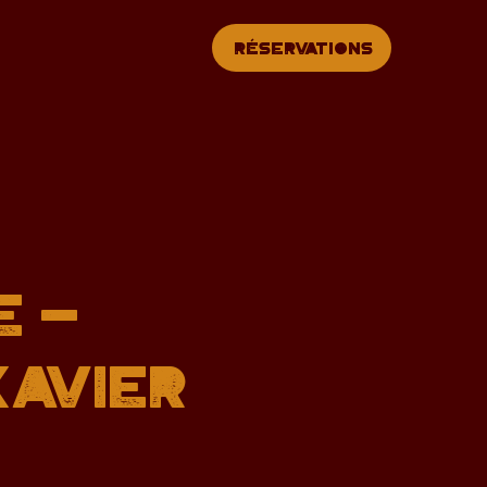
Réservations
E -
XAVIER