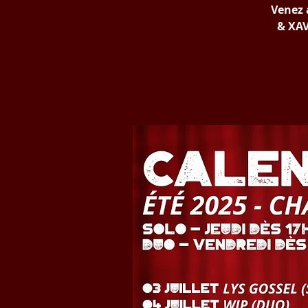
Venez 
& XAV