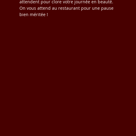
attendent pour clore votre journée en beauté. 
On vous attend au restaurant pour une pause 
bien méritée ! 
#5à7
#DécouvertesAuCécile
#AprèsLeTravail