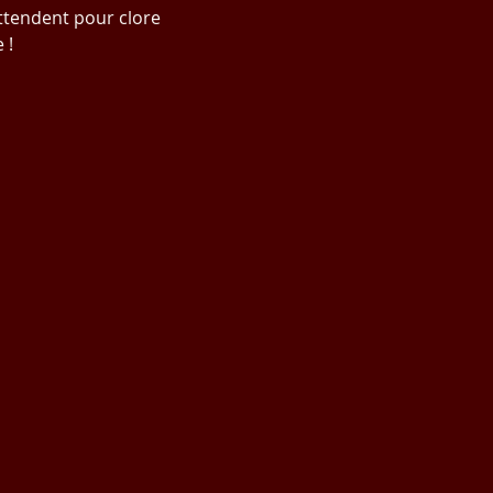
ttendent pour clore 
 ! 
#5à7